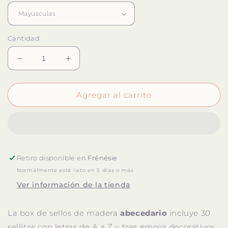
Cantidad
Reducir
Aumentar
cantidad
cantidad
para
para
Sellos
Sellos
Agregar al carrito
ABC
ABC
abecedario
abecedario
·
·
para
para
agenda
agenda
Retiro disponible en
o
o
Frénésie
papelería
papelería
Normalmente está listo en 5 días o más
Ver información de la tienda
La box de sellos de madera
abecedario
incluye 30
sellitos con letras de A a Z y tres emojis decorativos.