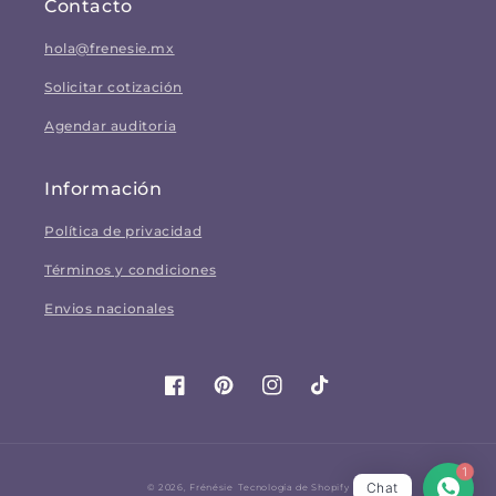
Contacto
hola@frenesie.mx
Solicitar cotización
Agendar auditoria
Información
Política de privacidad
Términos y condiciones
Envios nacionales
Facebook
Pinterest
Instagram
TikTok
1
Chat
© 2026,
Frénésie
Tecnología de Shopify