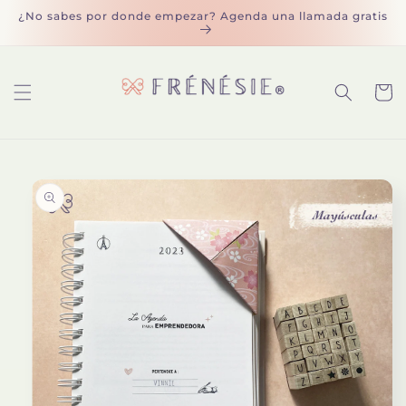
Ir
¿No sabes por donde empezar? Agenda una llamada gratis
directamente
al contenido
Carrit
Ir
directamente
a la
información
del producto