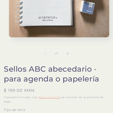
Abrir
elemento
multimedia
1
de
1
/
7
en
una
ventana
modal
Sellos ABC abecedario ·
para agenda o papelería
Precio
$ 199.00 MXN
habitual
Impuesto incluido. Los
gastos de envío
se calculan en la pantalla de
pago.
TIpo de letra