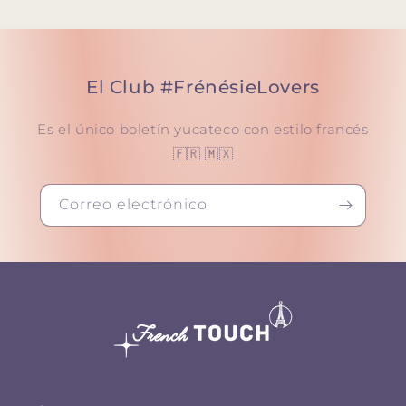
El Club #FrénésieLovers
Es el único boletín yucateco con estilo francés
🇫🇷 🇲🇽
Correo electrónico